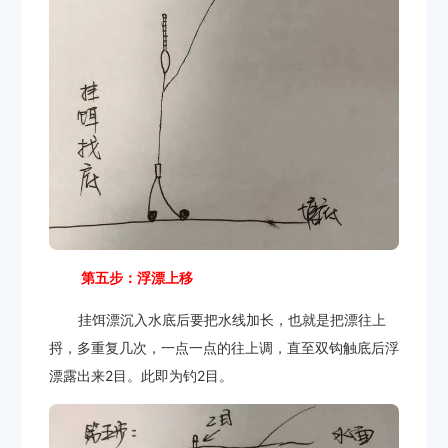
第五步：浮漂上移
挂饵漂沉入水底后要把水线加长，也就是把漂往上
捋，多重复几次，一点一点的往上调，直至双钩触底后浮
漂露出来2目。此即为钓2目。