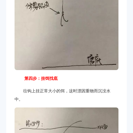
第四步：挂饵找底
往钩上挂正常大小的饵，这时漂因重物而沉没水
中。