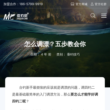
加盟合作：186-5799-9919
官方商城
官方社群
怎么调漂？五步教会你
日期：
4 年 前
类别：
垂钓技巧
台钓新手最烦恼的应该就是调漂的问题，调四钓二
是最基础最简单的入门调漂方法，那么
要怎么才能学好调
四钓二呢
？