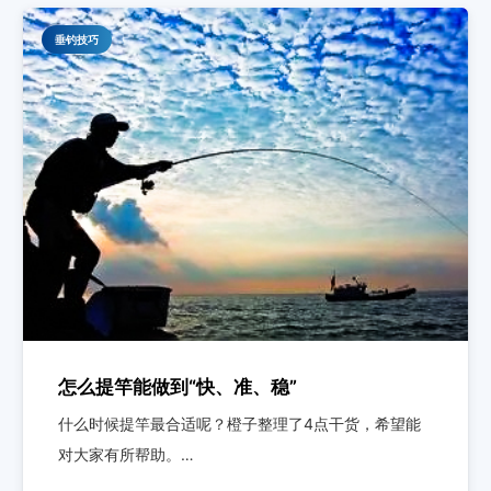
垂钓技巧
钓鲫鱼难？教你几招
经常听到钓友抱怨，“辛辛苦苦守了一天连个浮漂动作都
看不到”，这种…