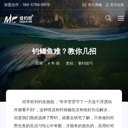
加盟合作：186-5799-9919
官方商城
官方社群
钓鲫鱼难？教你几招
日期：
4 年 前
类别：
垂钓技巧
经常听到钓友抱怨，“辛辛苦苦守了一天连个浮漂动
作都看不到”，这种情况有时候确实没有啥好办法解决，
但是我们既然选择了野钓，就要去研究了解，只有做到对
野生鱼的生活习性心中有数，才能有的放矢的，采用针对