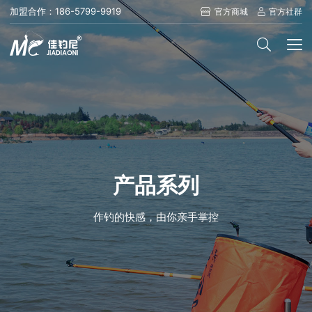
加盟合作：186-5799-9919
官方商城
官方社群
产品系列
作钓的快感，由你亲手掌控