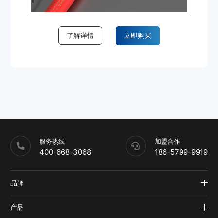
了解详情
立即购买
服务热线
加盟合作
400-668-3068
186-5799-9919
品牌
产品