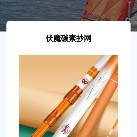
伏魔碳素抄网