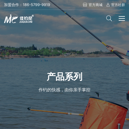
加盟合作：186-5799-9919
官方商城
官方社群
产品系列
作钓的快感，由你亲手掌控