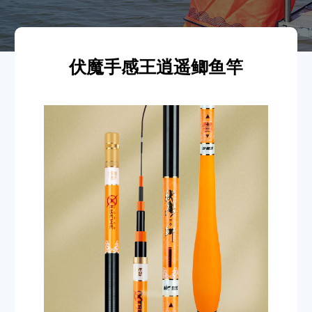
伏魔手感王逍遥鲫鱼竿