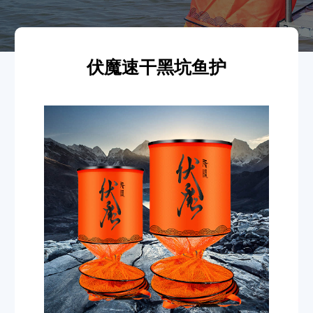
伏魔速干黑坑鱼护