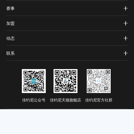
赛事
加盟
动态
联系
佳钓尼公众号
佳钓尼天猫旗舰店
佳钓尼官方社群
©2023 佳钓尼渔具 版权所有 All Rights Reserved.
投资有风险