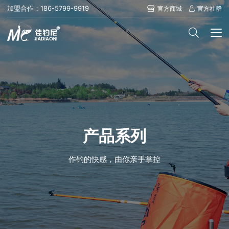
加盟合作：186-5799-9919
官方商城
官方社群
产品系列
作钓的快感，由你亲手掌控